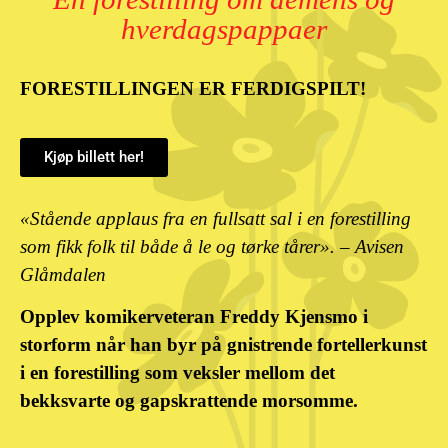
hverdagspappaer
FORESTILLINGEN ER FERDIGSPILT!
Kjøp billett her!
«Stående applaus fra en fullsatt sal i en forestilling
som fikk folk til både å le og tørke tårer». – Avisen
Glåmdalen
Opplev komikerveteran Freddy Kjensmo i
storform når han byr på gnistrende fortellerkunst
i en forestilling som veksler mellom det
bekksvarte og gapskrattende morsomme.