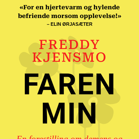
«For en hjertevarm og hylende
befriende morsom opplevelse!»
– ELIN ØRJASÆTER
FREDDY
KJENSMO
FAREN
MIN
En forestilling om demens og