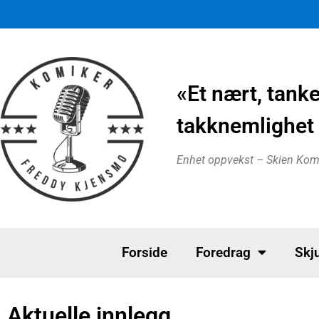
«Et nært, tank
takknemlighet 
Enhet oppvekst – Skien K
Forside
Foredrag
Skju
Aktuelle innlegg