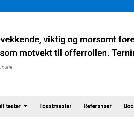
evekkende, viktig og morsomt fo
som motvekt til offerrollen. Tern
ommune
lt teater
Toastmaster
Referanser
Boo