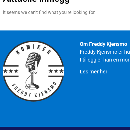
It seems we can't find what you're looking for.
Om Freddy Kjensmo
Freddy Kjensmo er hum
I tillegg er han en m
Les mer her