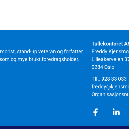
Tullekontoret A
orist, stand-up veteran og forfatter.
Freddy Kjensmo
orsom og mye brukt foredragsholder.
Lilleakerveien 3
0284 Oslo
Tlf.: 928 33 033
freddy@kjensm
Organisasjonsn