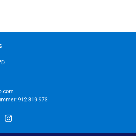
S
7D
o.com
ummer: 912 819 973