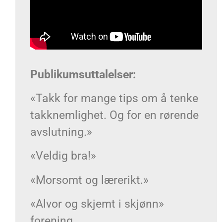
Publikumsuttalelser:
«Takk for mange tips om å tenke
takknemlighet. Og for en rørende
avslutning.»
«Veldig bra!»
«Morsomt og lærerikt.»
«Alvor og skjemt i skjønn»
forening.