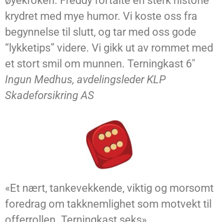
øyekroken. Freddy fortalte en sterk historie
krydret med mye humor. Vi koste oss fra
begynnelse til slutt, og tar med oss gode
“lykketips” videre. Vi gikk ut av rommet med
et stort smil om munnen. Terningkast 6″
Ingun Medhus, avdelingsleder KLP
Skadeforsikring AS
«Et nært, tankevekkende, viktig og morsomt
foredrag om takknemlighet som motvekt til
offerrollen. Terningkast seks»