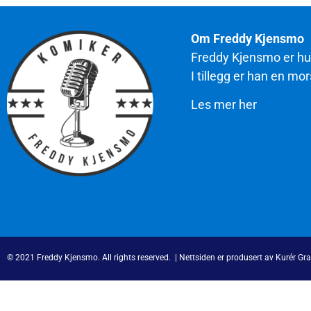
Om Freddy Kjensmo
Freddy Kjensmo er hum
I tillegg er han en m
Les mer her
© 2021 Freddy Kjensmo. All rights reserved. | Nettsiden er produsert av Kurér Gr