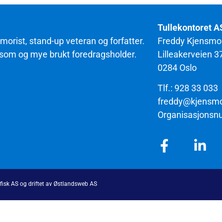
Tullekontoret A
orist, stand-up veteran og forfatter.
Freddy Kjensmo
orsom og mye brukt foredragsholder.
Lilleakerveien 3
0284 Oslo
Tlf.: 928 33 033
freddy@kjensm
Organisasjonsn
afisk AS og driftet av Østlandsweb AS