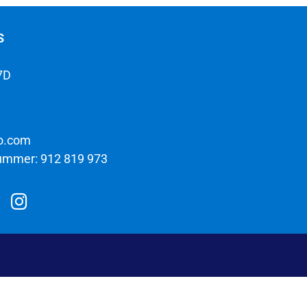
S
7D
o.com
ummer: 912 819 973