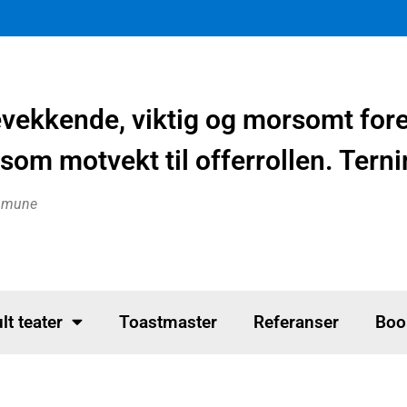
evekkende, viktig og morsomt fo
som motvekt til offerrollen. Tern
ommune
lt teater
Toastmaster
Referanser
Boo